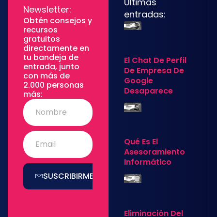
Últimas
Newsletter:
entradas:
Obtén consejos y
recursos
gratuitos
directamente en
tu bandeja de
El Chat De Perfil
entrada, junto
De Empresa De
con más de
Google
2.000 personas
Desaparece
más:
Qué Es El
Asesoramiento
Informático
SUSCRIBIRME
Eliminación Del